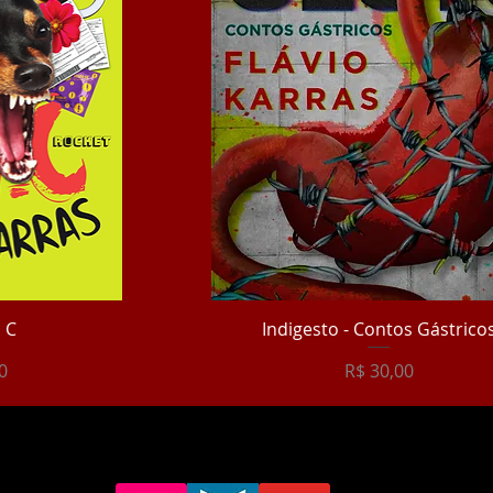
 C
Indigesto - Contos Gástrico
Preço
0
R$ 30,00