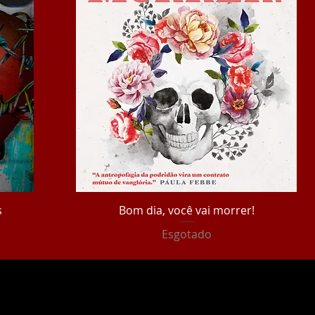
s
Bom dia, você vai morrer!
Esgotado